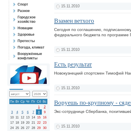
Спорт
15.11.2010
Разное
Городское
Взамен ветхого
хозяйство
Новации
Сегодня по соглашению, подписанному 
Здоровье
федерального бюджета по программе
Протесты
Погода, климат
15.11.2010
Вооружённые
конфликты
Есть результат
Новокузнецкий спортсмен Тимофей Нас
15.11.2010
Воруешь по-крупному - сяд
Пн
Вт
Ср
Чт
Пт
Сб
Вс
1
2
Экс-сотруднице Сбербанка, похитивше
3
4
5
6
7
8
9
10
11
12
13
14
15
16
17
18
19
20
21
22
23
15.11.2010
24
25
26
27
28
29
30