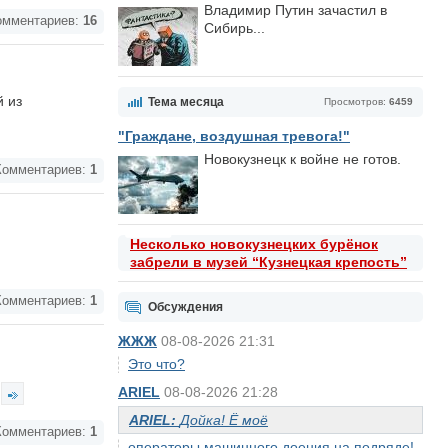
Владимир Путин зачастил в
мментариев:
16
Сибирь...
й из
Тема месяца
Просмотров:
6459
"Граждане, воздушная тревога!"
Новокузнецк к войне не готов.
омментариев:
1
Несколько новокузнецких бурёнок
забрели в музей “Кузнецкая крепость”
омментариев:
1
Обсуждения
ЖЖЖ
08-08-2026 21:31
Это что?
ARIEL
08-08-2026 21:28
ARIEL:
Дойка! Ё моё
омментариев:
1
операторы машинного доения на подряде!