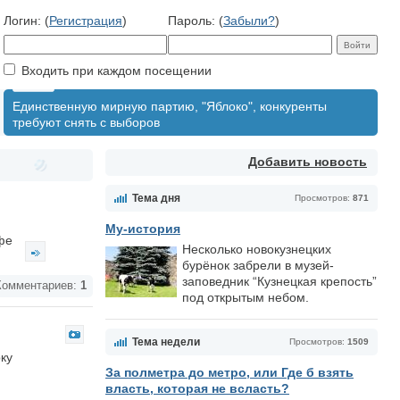
Логин: (
Регистрация
)
Пароль: (
Забыли?
)
Входить при каждом посещении
Единственную мирную партию, "Яблоко", конкуренты
требуют снять с выборов
Добавить новость
Тема дня
Просмотров:
871
Му-история
афе
Несколько новокузнецких
бурёнок забрели в музей-
заповедник “Кузнецкая крепость”
омментариев:
1
под открытым небом.
Тема недели
Просмотров:
1509
ку
За полметра до метро, или Где б взять
власть, которая не всласть?