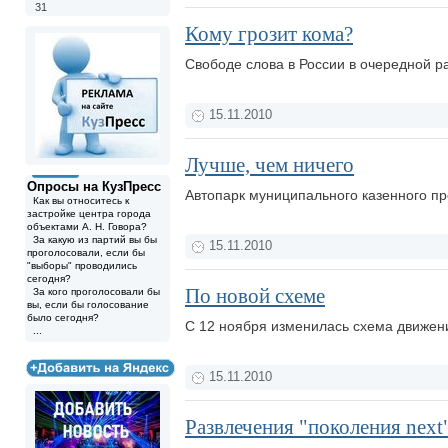
31
Кому грозит кома?
Свободе слова в России в очередной ра
15.11.2010
Лучше, чем ничего
Опросы на КузПресс
Автопарк муниципального казенного п
Как вы относитесь к
застройке центра города
объектами А. Н. Говора?
За какую из партий вы бы
15.11.2010
проголосовали, если бы
"выборы" проводились
сегодня?
По новой схеме
За кого проголосовали бы
вы, если бы голосование
было сегодня?
С 12 ноября изменилась схема движен
...
15.11.2010
Развлечения "поколения next