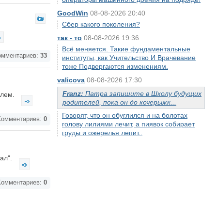
GoodWin
08-08-2026 20:40
Сбер какого поколения?
так - то
08-08-2026 19:36
Всё меняется. Такие фундаментальные
мментариев:
33
институты, как Учительство И Врачевание
тоже Подвергаются изменениям.
valicova
08-08-2026 17:30
Franz:
Патра запишите в Школу будущих
илем.
родителей, пока он до кочерыжк...
Говорят, что он обуглился и на болотах
омментариев:
0
голову лилиями лечит, а пиявок собирает
груды и ожерелья лепит..
ал".
омментариев:
0