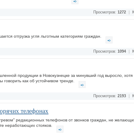
Просмотров:
1272
|
К
шается отгрузка угля льготным категориям граждан.
Просмотров:
1094
|
К
ленной продукции в Новокузнецке за минувший год выросло, хотя 
ы говорить как об устойчивом тренде.
Просмотров:
2193
|
К
горячих телефонах
гревом" редакционных телефонов от звонков граждан, не желающи
ате неработающих стояков.