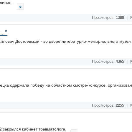
ализме.
Просмотров:
1388
|
К
.."
лович Достоевский - во дворе литературно-мемориального музея 
Просмотров:
4365
|
К
цка одержала победу на областном смотре-конкурсе, организова
Просмотров:
2255
|
К
2 закрылся кабинет травматолога.