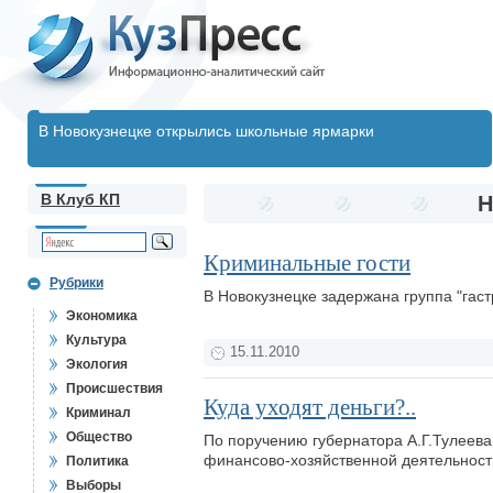
В Новокузнецке открылись школьные ярмарки
В Клуб КП
Н
Криминальные гости
Рубрики
В Новокузнецке задержана группа "гас
Экономика
Культура
15.11.2010
Экология
Происшествия
Куда уходят деньги?..
Криминал
Общество
По поручению губернатора А.Г.Тулеева
финансово-хозяйственной деятельности
Политика
Выборы