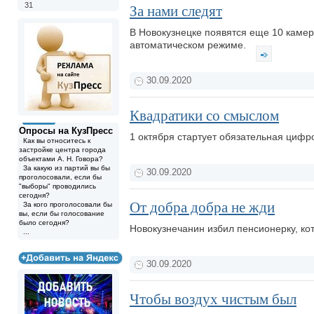
31
За нами следят
В Новокузнецке появятся еще 10 камер
автоматическом режиме.
30.09.2020
Квадратики со смыслом
Опросы на КузПресс
1 октября стартует обязательная циф
Как вы относитесь к
застройке центра города
объектами А. Н. Говора?
За какую из партий вы бы
30.09.2020
проголосовали, если бы
"выборы" проводились
сегодня?
От добра добра не жди
За кого проголосовали бы
вы, если бы голосование
было сегодня?
Новокузнечанин избил пенсионерку, ко
...
30.09.2020
Чтобы воздух чистым был