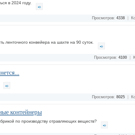
ся в 2024 году.
Просмотров:
4338
|
Ко
ть ленточного конвейера на шахте на 90 суток.
Просмотров:
4100
|
К
нется...
и
Просмотров:
8025
|
Ко
ные контейнеры
фабрикой по производству отравляющих веществ?