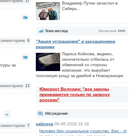
мментариев:
17
Владимир Путин зачастил в
Сибирь...
Тема месяца
Просмотров:
6490
омментариев:
6
"Акция устрашения" и кассационное
решение
Лариса Койнова, видимо,
окончательно отбилась от
обвинений со стороны
ктуры за
компании, что вырубает
тополиную рощу за дамбой в Новокузнецке.
мментариев:
13
Юморист Володин: "все законы
принимаются только по запросу
россиян"
.
Обсуждения
valicova
09-08-2026 16:18
омментариев:
7
Человек био-социальное существо. Био - эт