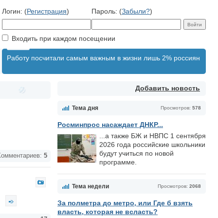
Логин: (
Регистрация
)
Пароль: (
Забыли?
)
Входить при каждом посещении
Работу посчитали самым важным в жизни лишь 2% россиян
Добавить новость
Тема дня
Просмотров:
578
Росминпрос насаждает ДНКР...
...а также БЖ и НВПС 1 сентября
2026 года российские школьники
будут учиться по новой
омментариев:
5
программе.
Тема недели
Просмотров:
2068
.
За полметра до метро, или Где б взять
власть, которая не всласть?