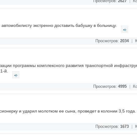
Просмотров:
2627
|
Ко
автомобилисту экстренно доставить бабушку в больницу.
Просмотров:
2034
|
К
изации программы комплексного развития транспортной инфрастру
21-й.
Просмотров:
4995
|
Ко
сионерку и ударил молотком ее сына, проведет в колонии 3,5 года
Просмотров:
1673
|
К