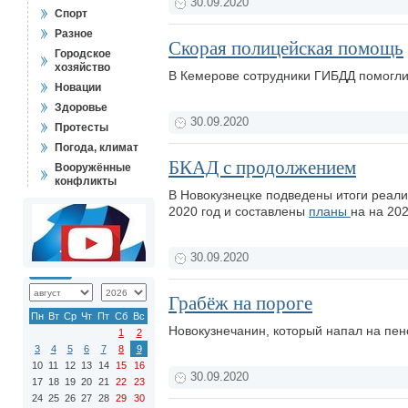
30.09.2020
Спорт
Разное
Скорая полицейская помощь
Городское
хозяйство
В Кемерове сотрудники ГИБДД помогли 
Новации
Здоровье
30.09.2020
Протесты
Погода, климат
БКАД с продолжением
Вооружённые
конфликты
В Новокузнецке подведены итоги реал
2020 год и составлены
планы
на на 20
30.09.2020
Грабёж на пороге
Пн
Вт
Ср
Чт
Пт
Сб
Вс
Новокузнечанин, который напал на пен
1
2
3
4
5
6
7
8
9
10
11
12
13
14
15
16
30.09.2020
17
18
19
20
21
22
23
24
25
26
27
28
29
30