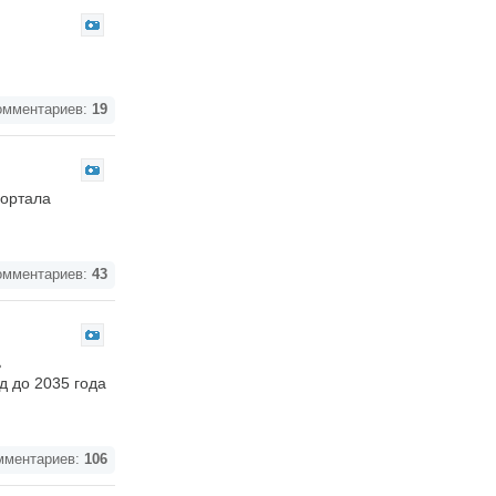
мментариев:
19
портала
мментариев:
43
ь
д до 2035 года
ментариев:
106