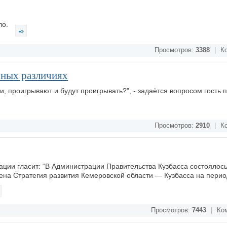
ло.
Просмотров:
3388
|
Ко
рных различиях
 проигрывают и будут проигрывать?", - задаётся вопросом гость 
Просмотров:
2910
|
Ко
ации гласит: “В Администрации Правительства Кузбасса состоялос
ена Стратегия развития Кемеровской области — Кузбасса на перио
Просмотров:
7443
|
Ком