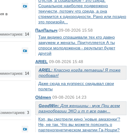
сгусток, а социальное - это среда.
Социальное наиболее подвержено
текучести, потому что среда, а она
ия в
стремится к однородности. Рано или поздно
это произойд...
ПалПалыч
09-08-2026 15:58
мментариев:
14
Там видимо спрашивали тех кто давно
замужем и женаты. Притупляется А ты
спроси молодоженов - результат будет
другой
ARIEL
09-08-2026 15:48
ARIEL:
Классно когда летаешь! Я тоже
мментариев:
14
пробовал!
Даже сюда на кузпресс скидывал свои
полеты
Oldmen
09-08-2026 14:23
GoodWin:
Для женщины - муж При всем
разнообразии ЭКО и т п все равн...
омментариев:
3
Кэп, вы смотрели кино 'новые амазонки'?
Не, не так. Что вы можете пояснить о
партеногенетическом зачатии Га-Ноцри?