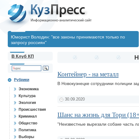
Юморист Володин: "все законы принимаются только по
запросу россиян"
В Клуб КП
Н
Контейнер - на металл
Рубрики
В Новокузнецке сотрудники полиции з
Экономика
Культура
30.09.2020
Экология
Происшествия
Шанс на жизнь для Тори (18
Криминал
Общество
"Неизвестные вырезали собаке часть л
Политика
Выборы