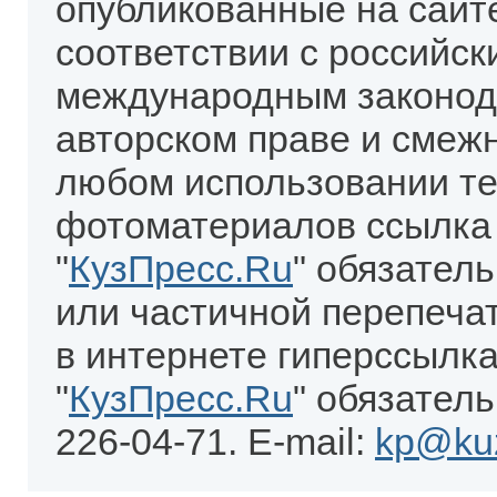
опубликованные на сайт
соответствии с российск
международным законод
авторском праве и смеж
любом использовании те
фотоматериалов ссылка
"
КузПресс.Ru
" обязател
или частичной перепеча
в интернете гиперссылка
"
КузПресс.Ru
" обязатель
226-04-71. E-mail:
kp@kuz