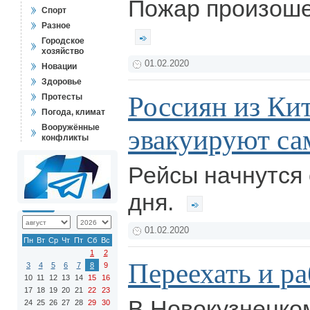
Пожар произоше
Спорт
Разное
Городское
хозяйство
01.02.2020
Новации
Здоровье
Россиян из Ки
Протесты
Погода, климат
Вооружённые
эвакуируют с
конфликты
Рейсы начнутся 
дня.
01.02.2020
Пн
Вт
Ср
Чт
Пт
Сб
Вс
1
2
Переехать и ра
3
4
5
6
7
8
9
10
11
12
13
14
15
16
17
18
19
20
21
22
23
В Новокузнецко
24
25
26
27
28
29
30