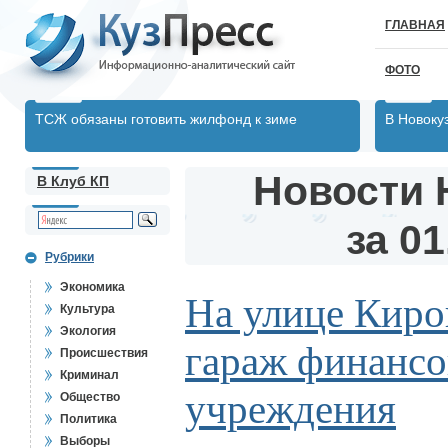
ГЛАВНАЯ
ФОТО
ТСЖ обязаны готовить жилфонд к зиме
В Новоку
Новости 
В Клуб КП
за 01
Рубрики
Экономика
На улице Киро
Культура
Экология
гараж финансо
Происшествия
Криминал
учреждения
Общество
Политика
Выборы