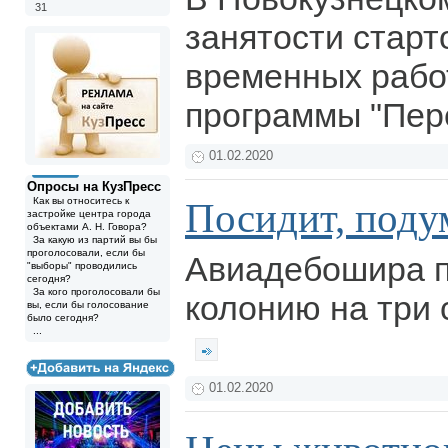
31
занятости старт
временных рабо
программы "Пер
01.02.2020
Опросы на КузПресс
Как вы относитесь к
Посидит, подум
застройке центра города
объектами А. Н. Говора?
За какую из партий вы бы
проголосовали, если бы
Авиадебошира п
"выборы" проводились
сегодня?
За кого проголосовали бы
колонию на три 
вы, если бы голосование
было сегодня?
...
01.02.2020