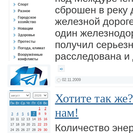
Спорт
сброшен в реку
Разное
Городское
железной дороге
хозяйство
Новации
один железнодор
Здоровье
получил серьез
Протесты
Погода, климат
расследована и 
Вооружённые
конфликты
02.11.2009
Хотите так же
Пн
Вт
Ср
Чт
Пт
Сб
Вс
нам!
1
2
7
3
4
5
6
8
9
10
11
12
13
14
15
16
Количество эне
17
18
19
20
21
22
23
24
25
26
27
28
29
30