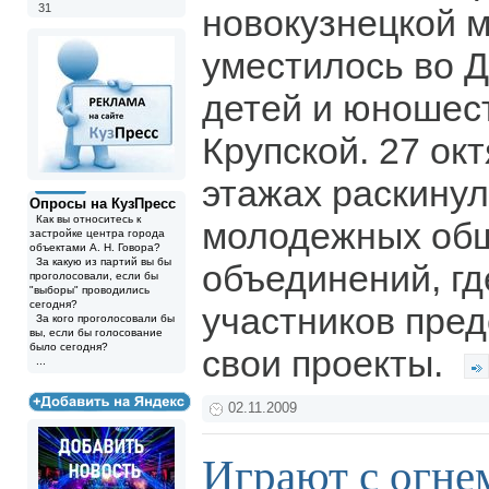
31
новокузнецкой 
уместилось во 
детей и юношес
Крупской. 27 окт
этажах раскину
Опросы на КузПресс
Как вы относитесь к
молодежных об
застройке центра города
объектами А. Н. Говора?
За какую из партий вы бы
объединений, гд
проголосовали, если бы
"выборы" проводились
сегодня?
участников пред
За кого проголосовали бы
вы, если бы голосование
было сегодня?
свои проекты.
...
02.11.2009
Играют с огне