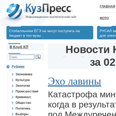
ГЛАВНАЯ
ФОТО
Стобалльники ЕГЭ не могут поступить на
РУСАЛ за
бюджет в топ-вузы...
для элек
Новости 
В Клуб КП
за 02
Рубрики
Экономика
Эхо лавины
Культура
Экология
Катастрофа мин
Происшествия
Криминал
когда в результ
Общество
Политика
под Междуречен
Выборы