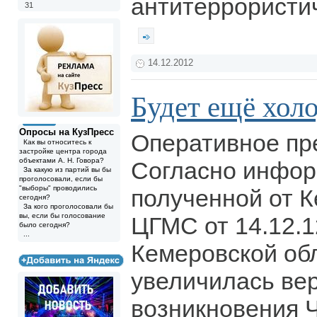
антитеррористи
31
14.12.2012
Будет ещё хол
Опросы на КузПресс
Оперативное пр
Как вы относитесь к
застройке центра города
объектами А. Н. Говора?
Согласно инфор
За какую из партий вы бы
проголосовали, если бы
"выборы" проводились
полученной от 
сегодня?
За кого проголосовали бы
вы, если бы голосование
ЦГМС от 14.12.1
было сегодня?
...
Кемеровской об
увеличилась ве
возникновения Ч