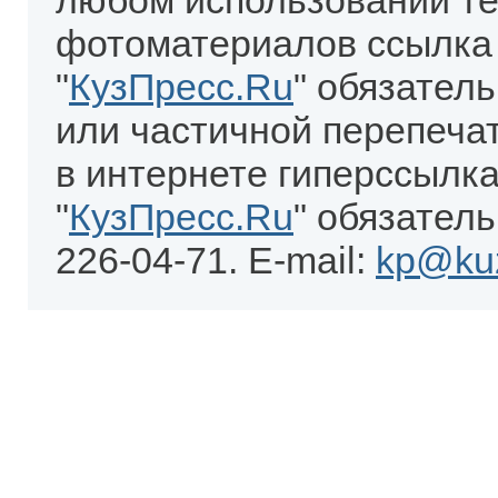
любом использовании те
фотоматериалов ссылка
"
КузПресс.Ru
" обязател
или частичной перепеча
в интернете гиперссылка
"
КузПресс.Ru
" обязатель
226-04-71. E-mail:
kp@kuz