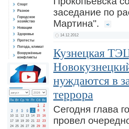
Прокопьевска со
Спорт
заседание по р
Разное
Городское
Мартина".
хозяйство
Новации
Здоровье
14.12.2012
Протесты
Погода, климат
Кузнецкая ТЭЦ
Вооружённые
конфликты
Новокузнецкий
нуждаются в з
террора
Пн
Вт
Ср
Чт
Пт
Сб
Вс
1
2
Сегодня глава г
7
3
4
5
6
8
9
10
11
12
13
14
15
16
провел очередн
17
18
19
20
21
22
23
24
25
26
27
28
29
30