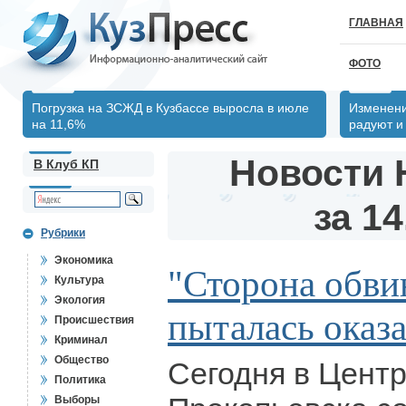
ГЛАВНАЯ
ФОТО
Погрузка на ЗСЖД в Кузбассе выросла в июле
Изменени
на 11,6%
радуют и
Новости 
В Клуб КП
за 14
Рубрики
Экономика
"Сторона обви
Культура
Экология
пыталась оказа
Происшествия
Криминал
Общество
Сегодня в Цент
Политика
Выборы