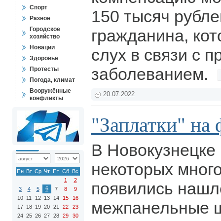
Спорт
150 тысяч рубле
Разное
Городское
гражданина, кот
хозяйство
Новации
слух в связи с
Здоровье
заболеванием.
Протесты
Погода, климат
Вооружённые
20.07.2022
конфликты
"Заплатки" на 
В Новокузнецке 
некоторых мног
Пн
Вт
Ср
Чт
Пт
Сб
Вс
1
2
появились нашл
6
3
4
5
7
8
9
10
11
12
13
14
15
16
межпанельные 
17
18
19
20
21
22
23
24
25
26
27
28
29
30