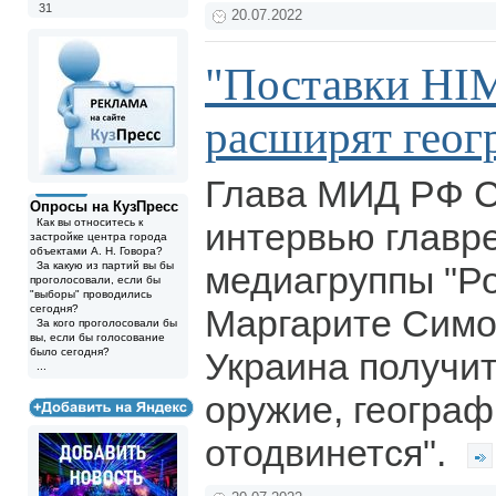
31
20.07.2022
"Поставки H
расширят гео
Глава МИД РФ С
Опросы на КузПресс
Как вы относитесь к
интервью главр
застройке центра города
объектами А. Н. Говора?
За какую из партий вы бы
медиагруппы "Ро
проголосовали, если бы
"выборы" проводились
сегодня?
Маргарите Симо
За кого проголосовали бы
вы, если бы голосование
было сегодня?
Украина получи
...
оружие, геогра
отодвинется".