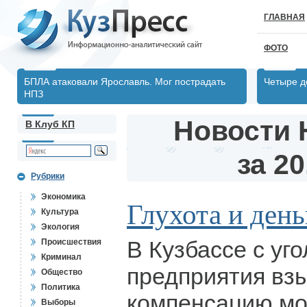
ГЛАВНАЯ
ФОТО
БПЛА атаковали Ярославль. Мог пострадать
Четыре д
НПЗ
Новости 
В Клуб КП
за 20
Рубрики
Экономика
Глухота и день
Культура
Экология
В Кузбассе с уг
Происшествия
Криминал
предприятия вз
Общество
Политика
компенсацию мо
Выборы